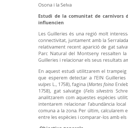
Osona i la Selva
Estudi de la comunitat de carnívors de
influencien
Les Guilleries és una regió molt interess
connectivitat, juntament amb la Serralada
relativament recent aparició de gat salva
Parc Natural del Montseny ressalten la 
Guilleries i relacionar els seus resulta
En aquest estudi utilitzarem el trampeig 
que esperem detectar a l’EIN Guilleries 
vulpes
L., 1758), fagina (
Martes foina
Erxleb
1758), gat salvatge (
Felis silvestris
Schreb
analitzarem com aquestes espècies utilitz
intentarem relacionar l’abundància local
comuna a la zona. Per últim, calcularem e
entre les espècies i comparar-los amb els o