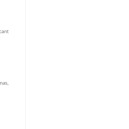
icant
nas,