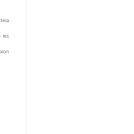
tela
 les
àxon