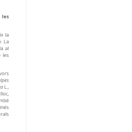
 les
ix la
. La
a al
 les
ívors
lpes
ta
L.,
loc,
ambé
 més
rals