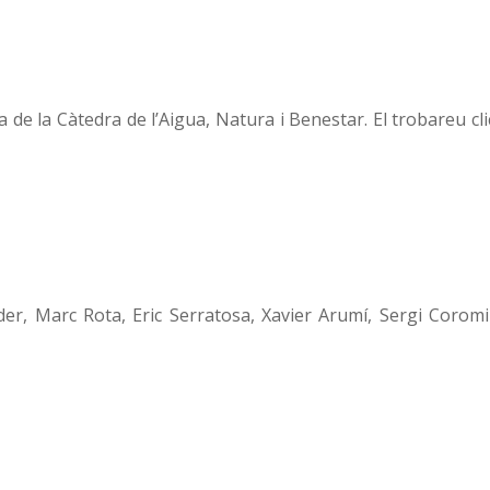
va de la Càtedra de l’Aigua, Natura i Benestar. El trobareu cl
der,
Marc Rota,
Eric Serratosa,
Xavier Arumí,
Sergi Coromi