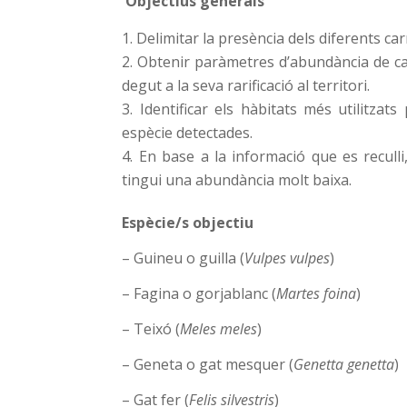
Objectius generals
Delimitar la presència dels diferents car
Obtenir paràmetres d’abundància de cad
degut a la seva rarificació al territori.
Identificar els hàbitats més utilitzat
espècie detectades.
En base a la informació que es recull
tingui una abundància molt baixa.
Espècie/s objectiu
– Guineu o guilla (
Vulpes vulpes
)
– Fagina o gorjablanc (
Martes foina
)
– Teixó (
Meles meles
)
– Geneta o gat mesquer (
Genetta genetta
)
– Gat fer (
Felis silvestris
)