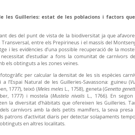
 les Guilleries: estat de les poblacions i factors que
ant des del punt de vista de la biodiversitat ja que afavore
 Transversal, entre els Prepirineus i el massís del Montseny
tge i les evidències d’una possible recuperació de la mostel
necessitat d’estudiar a fons la comunitat de carnívors de
ts amb els obtinguts a les zones veïnes.
fotogràfic per calcular la densitat de les sis espècies carn
i a l’Espai Natural de les Guilleries-Savassona: guineu (
Vu
en, 1777), teixó (
Meles meles
L., 1758), geneta (
Genetta genet
er, 1777) i mostela (
Mustela nivalis
L., 1766). En segon l
en la diversitat d’hàbitats que ofereixen les Guilleries. T
 dels carnívors amb la dels petits mamífers, la seva presa
ls patrons d’activitat diaris per detectar solapaments tempo
btinguts en altres localitats.